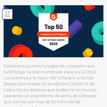
23
Mar
Estamos muy emocionados de compartir que
Solid Edge ha sido nombrado para los G2 2022.
Los premios a lo mejor del Software, una lista
global que rankea los productos CAD/PLM de
todos los vendedores que existen en el mundo,
operando un plataforma de venta de software
que cuenta con mas de 60 millones de