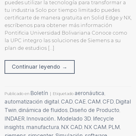
puedes utilizar la tecnología para transformar a
tu industria Solo por tiempo limitado puedes
certificarte de manera gratuita en Solid Edge y NX,
escríbenos para obtener más información
Pontificia Universidad Bolivariana Conoce como
la UPC integro las soluciones de Siemens a su
plan de estudios […]
Continuar leyendo
→
Boletín
aeronáutica
Publicado en
|
Etiquetado
,
automatización digital
CAD
CAE
CAM
CFD
Digital
,
,
,
,
,
Twin
dinámica de fluidos
Diseño de Producto
,
,
,
INDAER
Innovación. Modelado 3D
lifecycle
,
,
insights
manufactura
NX CAD
NX CAM
PLM
,
,
,
,
,
siemens
simcenter
Simulación
software