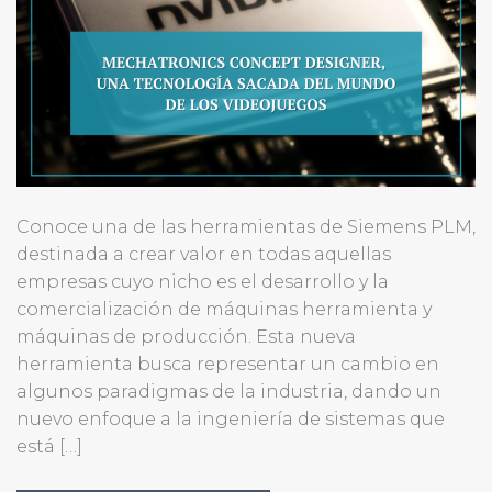
Conoce una de las herramientas de Siemens PLM,
destinada a crear valor en todas aquellas
empresas cuyo nicho es el desarrollo y la
comercialización de máquinas herramienta y
máquinas de producción. Esta nueva
herramienta busca representar un cambio en
algunos paradigmas de la industria, dando un
nuevo enfoque a la ingeniería de sistemas que
está […]